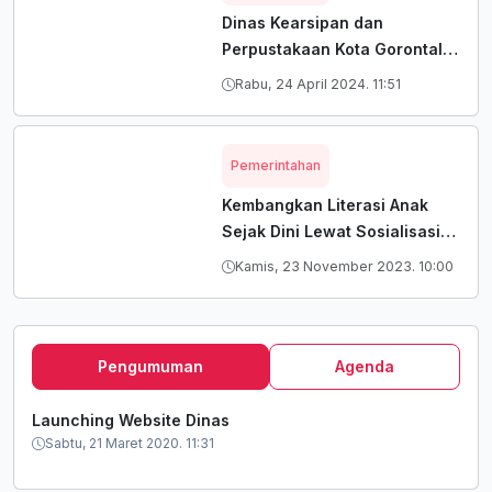
Dinas Kearsipan dan
Perpustakaan Kota Gorontalo
Perluas Jejaring Kerja Sama
Rabu, 24 April 2024. 11:51
Pada Tingkat Pendidikan dan
Organisasi Perangkat Daerah
Dalam Rangka Meningkatkan
Pemerintahan
Literasi Tahun 2024
Kembangkan Literasi Anak
Sejak Dini Lewat Sosialisasi
Dan Wisata Baca Oleh
Kamis, 23 November 2023. 10:00
Arpusda Kota Gorontalo
Tahun 2023
Pengumuman
Agenda
Launching Website Dinas
Sabtu, 21 Maret 2020. 11:31