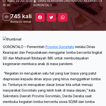
Rabu, 22 Juli 2020.
DINAS KEARSIPAN DAN PERPUSTAKAAN KOTA
10:30
GORONTALO
745 kali
Berita ini dilihat
GORONTALO – Pemerintah
Provinsi Gorontalo
melalui Dinas
Kearsipan dan Perpustakaan menggelar lomba bercerita tingkat
SD dan Madrasah Ibtidaiyah (MI) untuk membudayakan
kegemaran membaca anak di masa pandemi.
“Kegiatan ini merupakan satu hal yang luar biasa yang patut
diapresiasi kepada dinas arpus yang terus menggiatkan lomba
ini. Tentunya ini merupakan dasar besar kita untuk menuju
masyarakat Gorontalo yang lebih baik di masa depan,” kata
Sekretaris Daerah Provinsi Gorontalo, Darda Daraba saat
membuka kegiatan lomba bercerita siswa SD/MI dan lomba