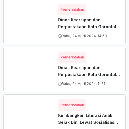
Pemerintahan
Dinas Kearsipan dan
Perpustakaan Kota Gorontalo
Beri Penghargaan Pada Tiga
Rabu, 24 April 2024. 14:53
Organisasi Perangkat Daerah
Terkait Implementasi
SRIKANDI Terbaik Tahun
Pemerintahan
2024.
Dinas Kearsipan dan
Perpustakaan Kota Gorontalo
Perluas Jejaring Kerja Sama
Rabu, 24 April 2024. 11:51
Pada Tingkat Pendidikan dan
Organisasi Perangkat Daerah
Dalam Rangka Meningkatkan
Pemerintahan
Literasi Tahun 2024
Kembangkan Literasi Anak
Sejak Dini Lewat Sosialisasi