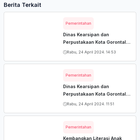
Berita Terkait
Pemerintahan
Dinas Kearsipan dan
Perpustakaan Kota Gorontalo
Beri Penghargaan Pada Tiga
Rabu, 24 April 2024. 14:53
Organisasi Perangkat Daerah
Terkait Implementasi
SRIKANDI Terbaik Tahun
Pemerintahan
2024.
Dinas Kearsipan dan
Perpustakaan Kota Gorontalo
Perluas Jejaring Kerja Sama
Rabu, 24 April 2024. 11:51
Pada Tingkat Pendidikan dan
Organisasi Perangkat Daerah
Dalam Rangka Meningkatkan
Pemerintahan
Literasi Tahun 2024
Kembangkan Literasi Anak