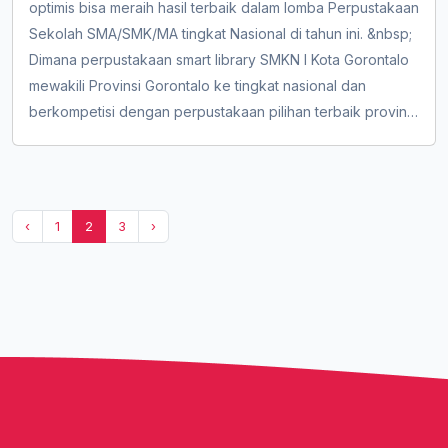
optimis bisa meraih hasil terbaik dalam lomba Perpustakaan
Sekolah SMA/SMK/MA tingkat Nasional di tahun ini. &nbsp;
Dimana perpustakaan smart library SMKN I Kota Gorontalo
mewakili Provinsi Gorontalo ke tingkat nasional dan
berkompetisi dengan perpustakaan pilihan terbaik provinsi
lain dari seluruh Indonesia. Smart library dalam penilaian
awal di tingkat nasional lolos menjadi 15 besar yang
selanjutnya dilakukan penilaian visitasi sec...
‹
1
2
3
›