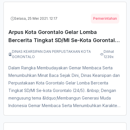
Dalam Penataan Arsip Daerah Agar Pemberdayaan Arsip
Serta Penyelamatan Arsi...
Selasa, 25 Mei 2021. 12:17
Pemerintahan
Arpus Kota Gorontalo Gelar Lomba
Bercerita Tingkat SD/MI Se-Kota Gorontalo
Tahun 2021
DINAS KEARSIPAN DAN PERPUSTAKAAN KOTA
Dilihat
GORONTALO
1239x
Dalam Rangka Membudayakan Gemar Membaca Serta
Menumbuhkan Minat Baca Sejak Dini, Dinas Kearsipan dan
Perpustakaan Kota Gorontalo Gelar Lomba Bercerita
Tingkat SD/MI Se-kota Gorontalo (24/5). &nbsp; Dengan
mengusung tema &ldquo;Membangun Generasi Muda
Indonesia Gemar Membaca Serta Menumbuhkan Karakter
Bangsa Melalui Kecintaan Terhadap Budaya Lokal&rdquo;,
dan menghadirkan tiga juri ahli yaitu Karmin Baruadi, Hasdin
Danial dan Nur&rsquo;ain Podungge. Serta Diikuti Oleh