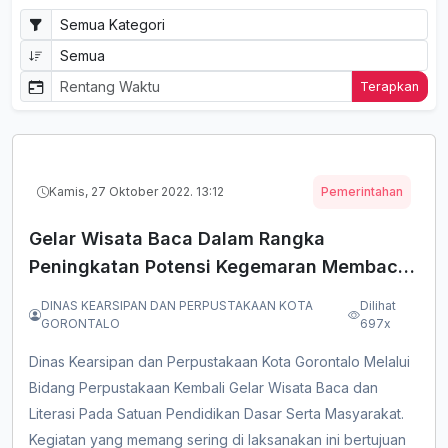
Terapkan
Kamis, 27 Oktober 2022. 13:12
Pemerintahan
Gelar Wisata Baca Dalam Rangka
Peningkatan Potensi Kegemaran Membaca
Oleh Perpustakaan Umum Daerah Kota
DINAS KEARSIPAN DAN PERPUSTAKAAN KOTA
Dilihat
Gorontalo Tahun 2022
GORONTALO
697x
Dinas Kearsipan dan Perpustakaan Kota Gorontalo Melalui
Bidang Perpustakaan Kembali Gelar Wisata Baca dan
Literasi Pada Satuan Pendidikan Dasar Serta Masyarakat.
Kegiatan yang memang sering di laksanakan ini bertujuan