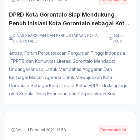
DPRD Kota Gorontalo Siap Mendukung
Penuh Inisiasi Kota Gorontalo sebagai Kota
LITERASI
DINAS KEARSIPAN DAN PERPUSTAKAAN KOTA
Dilihat
GORONTALO
758x
&nbsp; Forum Perpustakaan Perguruan Tinggi Indonesia
(FPPTI) dan Komunitas Literasi Gorontalo Mendapat
Undangan&nbsp; Untuk Membahas Anggaran Dan
Berbagai Macam Agenda Untuk Mewujudkan Kota
Gorontalo Sebagai Kota Literasi. Ketua FPPIT di dampingi
oleh Kepala Dinas Kearsipan dan Perpustakaan Kota
Gorontalo juga Komunitas-Komunitas Penggiat Literasi
Lainya ikut Menghadiri Rapat. Bertempat di Kantor Dewan
Perwakilan Rakyat Daerah Kota Gorontalo. DPRD Kota
Gorontalo Menyambut Baik Rencana Kota Goro...
Senin, 1 Februari 2021. 13:58
Pemerintahan