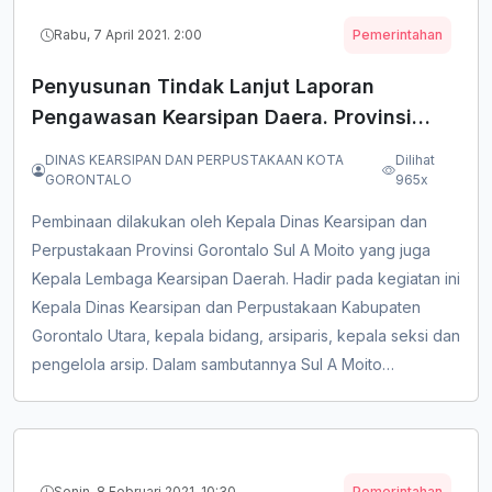
Sepuluh Peserta Ditingka...
Rabu, 7 April 2021. 2:00
Pemerintahan
Penyusunan Tindak Lanjut Laporan
Pengawasan Kearsipan Daera. Provinsi
Gorontalo dan Kabupaten/Kota Se Provinsi
DINAS KEARSIPAN DAN PERPUSTAKAAN KOTA
Dilihat
Gorontalo
GORONTALO
965x
Pembinaan dilakukan oleh Kepala Dinas Kearsipan dan
Perpustakaan Provinsi Gorontalo Sul A Moito yang juga
Kepala Lembaga Kearsipan Daerah. Hadir pada kegiatan ini
Kepala Dinas Kearsipan dan Perpustakaan Kabupaten
Gorontalo Utara, kepala bidang, arsiparis, kepala seksi dan
pengelola arsip. Dalam sambutannya Sul A Moito
mengingatkan peserta akan pentingnya arsip. Kesadaran
terhadap manfaat arsip terkadang terasa nanti pada saat
kehilangan sebuah surat atau dokumen yang sangat
penting bagi kelang...
Senin, 8 Februari 2021. 10:30
Pemerintahan