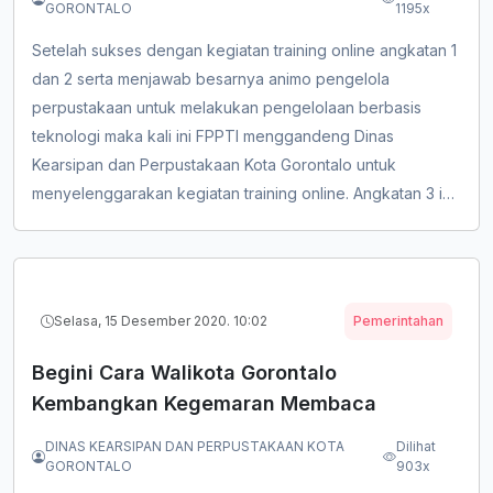
GORONTALO
1195x
Setelah sukses dengan kegiatan training online angkatan 1
dan 2 serta menjawab besarnya animo pengelola
perpustakaan untuk melakukan pengelolaan berbasis
teknologi maka kali ini FPPTI menggandeng Dinas
Kearsipan dan Perpustakaan Kota Gorontalo untuk
menyelenggarakan kegiatan training online. Angkatan 3 ini
diikuti oleh 17 perpustakaan SMP dan SD Kota Gorontalo
sebagaimana daftar berikut. Dimana kegiatan ini
berlangsung selama 3 hari, yakni: 20 s/d 22 Januari 2021
08.30 wita s/d selesai via...
Selasa, 15 Desember 2020. 10:02
Pemerintahan
Begini Cara Walikota Gorontalo
Kembangkan Kegemaran Membaca
DINAS KEARSIPAN DAN PERPUSTAKAAN KOTA
Dilihat
GORONTALO
903x