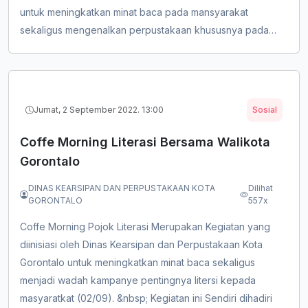
untuk meningkatkan minat baca pada mansyarakat
sekaligus mengenalkan perpustakaan khususnya pada
anak usia dini. (10/22) &nbsp; &nbsp; Rangkaian Kegiatan
ini pula tidak hanya membaca pada ruang terbuka tetapi
juga meliputi kegiatan lainya seperti&nbsp;Story
Telling,&nbsp;menya...
Jumat, 2 September 2022. 13:00
Sosial
Coffe Morning Literasi Bersama Walikota
Gorontalo
DINAS KEARSIPAN DAN PERPUSTAKAAN KOTA
Dilihat
GORONTALO
557x
Coffe Morning Pojok Literasi Merupakan Kegiatan yang
diinisiasi oleh Dinas Kearsipan dan Perpustakaan Kota
Gorontalo untuk meningkatkan minat baca sekaligus
menjadi wadah kampanye pentingnya litersi kepada
masyaratkat (02/09). &nbsp; Kegiatan ini Sendiri dihadiri