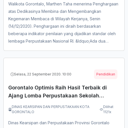
Walikota Gorontalo, Marthen Taha menerima Penghargaan
atas Dedikasinya Membina dan Mengembangkan
Kegemaran Membaca di Wilayah Kerjanya, Senin
(14/12/2020). Penghargaan ini diraih berdasarkan
beberapa indikator penilaian yang dijadikan standar oleh
lembaga Perpustakaan Nasional RI. &ldquo;Ada dua
standar menjadi acuan dalam menilai daerah, apakah
sudah mengembangkan kegemaran membaca atau
belum,&rdquo; jelas Kepala Dinas Perpustakaan dan
Kearsipan Kota Gorontalo, Drs. Surtarto. Dua standar men...
Selasa, 22 September 2020. 10:00
Pendidikan
Gorontalo Optimis Raih Hasil Terbaik di
Ajang Lomba Perpustakaan Sekolah
SMA/SMK/MA /
DINAS KEARSIPAN DAN PERPUSTAKAAN KOTA
Dilihat
GORONTALO
1121x
Dinas Kearsipan dan Perpustakaan Provinsi Gorontalo