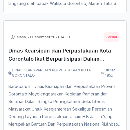
langsung oleh bapak Walikota Gorontalo, Marten Taha SE.
M.Ec.Dev.&nbsp;Marten menyampaikan, kegiatan ini sudah
menjadi rutinitas di Kota Gorontalo setiap pekan pada hari
jumat. Yang selalu hadir, tidak saja para aparatus sipil
negara....
Selasa, 21 Desember 2021. 14:30
Sosial
Dinas Kearsipan dan Perpustakaan Kota
Gorontalo Ikut Berpartisipasi Dalam
Pameran
DINAS KEARSIPAN DAN PERPUSTAKAAN KOTA
Dilihat
GORONTALO
485x
Baru-baru Ini Dinas Kearsipan dan Perpustakaan Provinsi
Gorontalo Meyelenggarakan Kegiatan Pameran dan
Seminar Dalam Rangka Peningkatan Indeks Literasi
Masyarakat Untuk Kesejahteraan Sekaligus Peresmian
Gedung Layanan Perpustakaan Umum H.B Jassin Yang
Merupakan Bantuan Dari Perpustakaan Nasional RI.&nbsp;