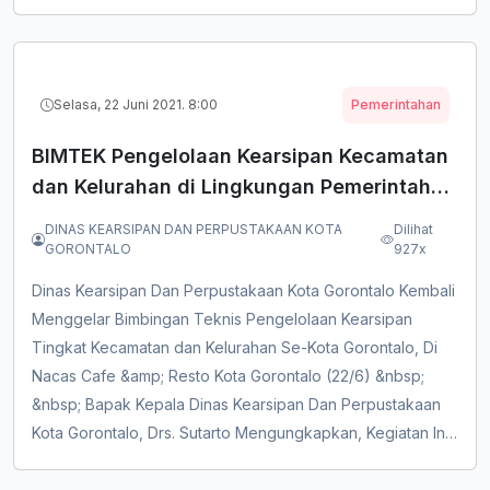
Kegiatan Tersebut Dihadiri Langsung OLeh&nbsp;Gubernur
Gorontalo Rusli Habibie, bersama Kepala Perpusnas RI
Muhammad Syarif Bando dan anggota Komisi X DPR RI
Elnino Husain Mohi. Juga Diikuti O...
Selasa, 22 Juni 2021. 8:00
Pemerintahan
BIMTEK Pengelolaan Kearsipan Kecamatan
dan Kelurahan di Lingkungan Pemerintah
Kota Gorontalo Tahun 2021
DINAS KEARSIPAN DAN PERPUSTAKAAN KOTA
Dilihat
GORONTALO
927x
Dinas Kearsipan Dan Perpustakaan Kota Gorontalo Kembali
Menggelar Bimbingan Teknis Pengelolaan Kearsipan
Tingkat Kecamatan dan Kelurahan Se-Kota Gorontalo, Di
Nacas Cafe &amp; Resto Kota Gorontalo (22/6) &nbsp;
&nbsp; Bapak Kepala Dinas Kearsipan Dan Perpustakaan
Kota Gorontalo, Drs. Sutarto Mengungkapkan, Kegiatan Ini
Sangat Penting Untuk Mengembangkan Pengetahuan,
Keterampilan dan Sikap Dari Sumber Daya Manusia(SDM)