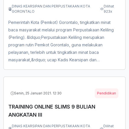
DINAS KEARSIPAN DAN PERPUSTAKAAN KOTA
Dilihat
GORONTALO
923x
Pemerintah Kota (Pemkot) Gorontalo, tingkatkan minat
baca masyarakat melalui program Perpustakaan Keliling
(Perling). &ldquo;Perpustakaan Keliling merupakan
program rutin Pemkot Gorontalo, guna melakukan
pelayanan, terlebih untuk tingkatkan minat baca
masyarakat,&rdquo; ucap Kadis Kearsipan dan
Perpustakaan,&nbsp;Sutarto saat diwawancarai pada Rabu
(20/1/2021). Dalam menggelar Perling secara langsung kata
Sutarto, tidak luput memastikan warga yang ada untuk
tetap mengedepankan protokol kesehat...
Senin, 25 Januari 2021. 12:30
Pendidikan
TRAINING ONLINE SLIMS 9 BULIAN
ANGKATAN III
DINAS KEARSIPAN DAN PERPUSTAKAAN KOTA
Dilihat